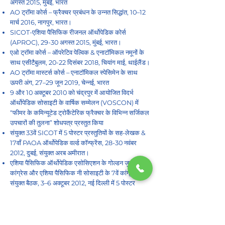
अगस्त 2015, मुंबई, भारत
AO ट्रॉमा कोर्स – फ्रैक्चर प्रबंधन के उन्नत सिद्धांत, 10–12
मार्च 2016, नागपुर, भारत।
SICOT-एशिया पैसिफिक रीजनल ऑर्थोपेडिक कोर्स
(APROC), 29-30 अगस्त 2015, मुंबई, भारत।
एओ ट्रॉमा कोर्स – ऑपरेटिव पेल्विक & एनाटॉमिकल नमूनों के
साथ एसीटैबुलम, 20-22 दिसंबर 2018, चियांग माई, थाईलैंड।
AO ट्रॉमा मास्टर्स कोर्स – एनाटॉमिकल स्पेसिमेन के साथ
ऊपरी अंग, 27–29 जून 2019, चेन्नई, भारत
9 और 10 अक्टूबर 2010 को चंद्रपुर में आयोजित विदर्भ
ऑर्थोपेडिक सोसाइटी के वार्षिक सम्मेलन (VOSCON) में
“फीमर के कमिन्यूटेड ट्रोकैंटेरिक फ्रैक्चर के विभिन्न सर्जिकल
उपचारों की तुलना” शोधपत्र प्रस्तुत किया
संयुक्त 33वें SICOT में 5 पोस्टर प्रस्तुतियों के सह-लेखक &
17वाँ PAOA ऑर्थोपेडिक वर्ल्ड कॉन्फ्रेंस, 28-30 नवंबर
2012, दुबई, संयुक्त अरब अमीरात।
एशिया पैसिफिक ऑर्थोपेडिक एसोसिएशन के गोल्डन जुबली
कांग्रेस और एशिया पैसिफिक नी सोसाइटी के 7वें कांग्रेस की
संयुक्त बैठक, 3–6 अक्टूबर 2012, नई दिल्ली में 5 पोस्टर
प्रस्तुतियों के सह-लेखक
ओपीडी समय-सारणी:
अनुरोध पर