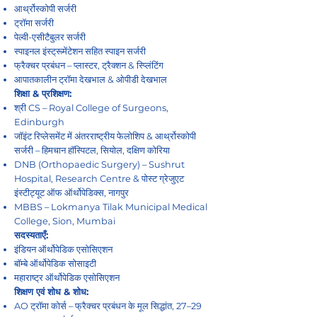
आर्थ्रोस्कोपी सर्जरी
ट्रॉमा सर्जरी
पेल्वी-एसीटैबुलर सर्जरी
स्पाइनल इंस्ट्रूमेंटेशन सहित स्पाइन सर्जरी
फ्रैक्चर प्रबंधन – प्लास्टर, ट्रैक्शन & स्प्लिंटिंग
आपातकालीन ट्रॉमा देखभाल & ओपीडी देखभाल
शिक्षा & प्रशिक्षण:
श्री CS – Royal College of Surgeons,
Edinburgh
जॉइंट रिप्लेसमेंट में अंतरराष्ट्रीय फेलोशिप & आर्थ्रोस्कोपी
सर्जरी – हिमचान हॉस्पिटल, सियोल, दक्षिण कोरिया
DNB (Orthopaedic Surgery) – Sushrut
Hospital, Research Centre & पोस्ट ग्रेजुएट
इंस्टीट्यूट ऑफ ऑर्थोपेडिक्स, नागपुर
MBBS – Lokmanya Tilak Municipal Medical
College, Sion, Mumbai
सदस्यताएँ:
इंडियन ऑर्थोपेडिक एसोसिएशन
बॉम्बे ऑर्थोपेडिक सोसाइटी
महाराष्ट्र ऑर्थोपेडिक एसोसिएशन
शिक्षण एवं शोध & शोध:
AO ट्रॉमा कोर्स – फ्रैक्चर प्रबंधन के मूल सिद्धांत, 27–29