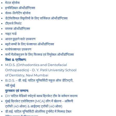
मेटल ब्रेसेस
इनविज़िबल ऑर्थोडॉन्टिक्स
सेल्फ-लिगेटिंग ब्रेसेस
डेंटोफेशियल विकृतियों के लिए सर्जिकल ऑर्थोडॉन्टिक्स
टीएमजे स्प्लिंट
वयस्क ऑर्थोडॉन्टिक्स
नाइट गार्ड
आदत छुड़ाने वाले उपकरण
बढ़ते बच्चों के लिए फंक्शनल ऑर्थोडॉन्टिक्स
मायोफंक्शनल उपकरण
सभी मैलोक्लूज़न के लिए फिक्स्ड एवं रिमूवेबल ऑर्थोडॉन्टिक्स
शिक्षा & प्रशिक्षण:
M.D.S. (Orthodontics and Dentofacial
Orthopaedics) – D. Y. Patil University School
of Dentistry, Navi Mumbai
B.D.S. – डी. वाई. पाटिल यूनिवर्सिटी स्कूल ऑफ डेंटिस्ट्री,
नवी मुंबई
पुरस्कार एवं सम्मान:
DY पाटिल मेडिको स्पोर्ट्स क्लब क्रिकेट टीम के वर्तमान सदस्य
मुंबई क्रिकेट एसोसिएशन [MCA] लीग में खेलना – अश्विनी
ट्रॉफी (40 ओवर) & आईएमए ट्रॉफी (40 ओवर)
डी.वाई. पाटिल यूनिवर्सिटी ओलंपिया टूर्नामेंट में मिक्स्ड टेबल