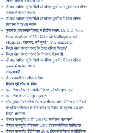
टेनिस डबल्स में तीसरा स्थान
डी.वाई. पाटिल यूनिवर्सिटी ओलंपिया टूर्नामेंट में पुरुष टेबल टेनिस
डबल्स में प्रथम स्थान
डी.वाई. पाटिल यूनिवर्सिटी ओलंपिया टूर्नामेंट में टेबल टेनिस
सिंगल्स में प्रथम स्थान
फुटबॉल [इंटरकॉलेजिएट] में द्वितीय स्थान, Dr.G.D.Pol’s
Foundation Y.M.T Dental College and
Hospital, खारघर, नवी मुंबई “Impressionz”
जिला खेल संगठन स्तर के टेबल टेनिस खिलाड़ी
जिला खेल संगठन स्तर के क्रिकेट खिलाड़ी
डी.वाई. पाटिल यूनिवर्सिटी ओलंपिया टूर्नामेंट में टेबल टेनिस
डबल्स में प्रथम स्थान
सदस्यताएँ:
डेंटल काउंसिल ऑफ इंडिया
शिक्षण एवं शोध & शोध:
प्रमाणित ओरल इम्प्लांटोलॉजिस्ट, ओस्टेम इम्प्लांट्स
प्रमाणित Invisalign प्रदाता
शोधप्रबंध: “स्टेनलेस स्टील आर्चवायर और विभिन्न सामग्रियों
के ब्रैकेट सिस्टम के बीच घर्षण प्रतिरोध की तुलना: एक इन-
विट्रो अध्ययन”
पोस्टर प्रस्तुति, 21वाँ IOS PG सम्मेलन, वाराणसी
पोस्टर प्रस्तुति, मैट्रिक्स 2017 इंटरकॉलेजिएट फेस्टिवल
पोस्टर प्रस्तुति, डेंटोविज़न 2016 इंटरकॉलेजिएट साइंटिफिक