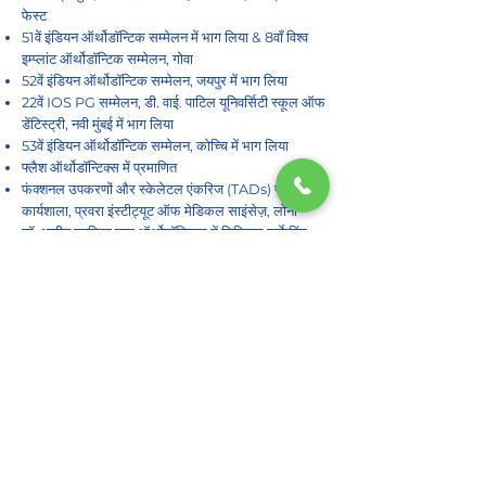
फेस्ट
51वें इंडियन ऑर्थोडॉन्टिक सम्मेलन में भाग लिया & 8वाँ विश्व
इम्प्लांट ऑर्थोडॉन्टिक सम्मेलन, गोवा
52वें इंडियन ऑर्थोडॉन्टिक सम्मेलन, जयपुर में भाग लिया
22वें IOS PG सम्मेलन, डी. वाई. पाटिल यूनिवर्सिटी स्कूल ऑफ
डेंटिस्ट्री, नवी मुंबई में भाग लिया
53वें इंडियन ऑर्थोडॉन्टिक सम्मेलन, कोच्चि में भाग लिया
फ्लैश ऑर्थोडॉन्टिक्स में प्रमाणित
फंक्शनल उपकरणों और स्केलेटल एंकरिज (TADs) पर
कार्यशाला, प्रवरा इंस्टीट्यूट ऑफ मेडिकल साइंसेज़, लोनी
डॉ. अजीत कालिया द्वारा ऑर्थोडॉन्टिक्स में डिजिटल मार्केटिंग
कार्यशाला
डॉ. संध्या जैन द्वारा अनुसंधान पद्धति पर कार्यशाला
इम्प्लांटोलॉजी, एस्थेटिक्स, एंडोडॉन्टिक्स और TMJ निदान पर
कई सतत दंत शिक्षा कार्यशालाओं में भाग लिया
नवी मुंबई एवं पनवेल के सामुदायिक दंत शिविरों में सक्रिय
भागीदारी
ओपीडी समय-सारणी:
अनुरोध पर