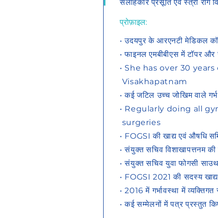
सलाहकार प्रसूति एवं स्त्री रोग वि
प्रोफ़ाइल:
• उदयपुर के आरएनटी मेडिकल क
• फाइनल एमबीबीएस में टॉपर और सर्
• She has over 30 years
Visakhapatnam
• कई जटिल उच्च जोखिम वाले गर्
• Regularly doing all 
surgeries
• FOGSI की खाद्य एवं औषधि समित
• संयुक्त सचिव विशाखापत्तनम की
• संयुक्त सचिव युवा फोगसी स
• FOGSI 2021 की सदस्य खाद्य
• 2016 में गर्भावस्था में व्यक्त
• कई सम्मेलनों में पत्र प्रस्तुत 